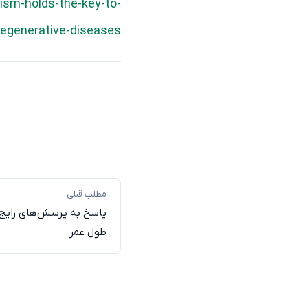
ism-holds-the-key-to-
egenerative-diseases/
مطلب قبلی
پاسخ به پرسش‌های رایج د
طول عمر