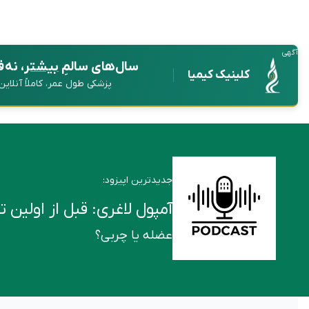
آگهی
سال‌های سالمِ
بیشتر
، نه 
کلینیک کیمیا
پزشکی طول عمر، کاملاً آنلای
جدیدترین اپیزود:
آمپول لاغری: قبل از اولین تزریق این ۶ ن
عضله یا چربی؟