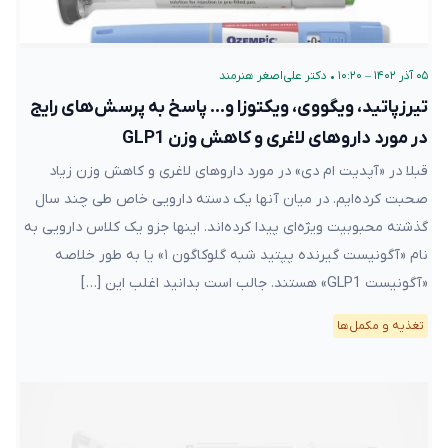
۰۵ آذر ۱۴۰۲ – ۱۰:۲۰
•
دکتر علی‌اصغر هنرمند
تیرزپاتید، ویگووی، ویکتوزا و… پاسخ به پرسش‌های رایج
در مورد داروهای لاغری و کاهش وزن GLP1
قبلا در «آپدیت ام دی» در مورد داروهای لاغری و کاهش وزن زیاد
صحبت کرده‌ایم. در میان آنها یک دسته دارویی خاص طی چند سال
گذشته محبوبیت ویژه‌ای پیدا کرده‌اند. اینها جزو یک کلاس دارویی به
نام «آگونیست گیرنده پپتید شبه گلوکاگون ۱» یا به طور خلاصه
«آگونیست GLP1» هستند. جالب است بدانید اغلب این […]
تغذیه و مکمل‌ها