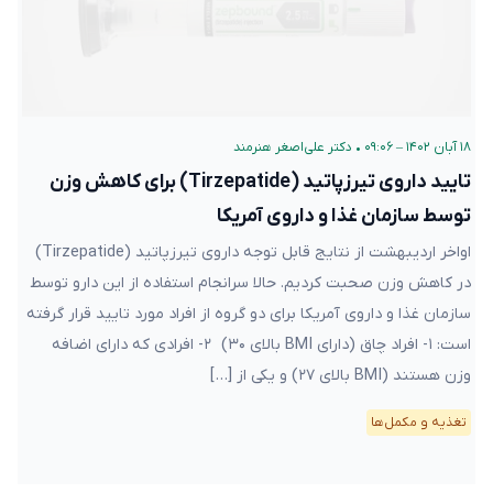
۱۸ آبان ۱۴۰۲ – ۰۹:۰۶
•
دکتر علی‌اصغر هنرمند
تایید داروی تیرزپاتید (Tirzepatide) برای کاهش وزن
توسط سازمان غذا و داروی آمریکا
اواخر اردیبهشت از نتایج قابل توجه داروی تیرزپاتید (Tirzepatide)
در کاهش وزن صحبت کردیم. حالا سرانجام استفاده از این دارو توسط
سازمان غذا و داروی آمریکا برای دو گروه از افراد مورد تایید قرار گرفته
است: ۱- افراد چاق (دارای BMI بالای ۳۰) ۲- افرادی که دارای اضافه
وزن هستند (BMI بالای ۲۷) و یکی از […]
تغذیه و مکمل‌ها