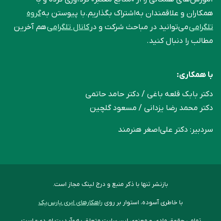
همکاران و علاقمندان به‌اشتراک بگذاریم.با پیوستن به
گروه
تلگرامی
می‌توانید در مباحث شرکت و در
کانال تلگرامی
هم آخرین
مطالب را دنبال کنید.
با همکاری:
دکتر بابک قلعه‌ باغی / دکتر حامد حاتمی
دکتر محمد رضا یزدانی / مسعود گلچین
سردبیر: دکتر علی‌اصغر هنرمند
بازنشر تنها با ذکر منبع و درج لینک مجاز است.
با خاطری آسوده، استوار بر روی
راهکارهای ابری پارس‌پک
تمامی حقوق مادی و معنوی این سایت متعلق به «آپدیت ام دی» است.