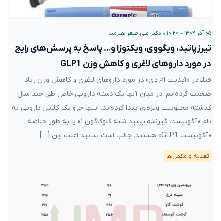
۰۵ آذر ۱۴۰۲ – ۱۰:۲۰
•
دکتر علی‌اصغر هنرمند
تیرزپاتید، ویگووی، ویکتوزا و… پاسخ به پرسش‌های رایج
در مورد داروهای لاغری و کاهش وزن GLP1
قبلا در «آپدیت ام دی» در مورد داروهای لاغری و کاهش وزن زیاد
صحبت کرده‌ایم. در میان آنها یک دسته دارویی خاص طی چند سال
گذشته محبوبیت ویژه‌ای پیدا کرده‌اند. اینها جزو یک کلاس دارویی به
نام «آگونیست گیرنده پپتید شبه گلوکاگون ۱» یا به طور خلاصه
«آگونیست GLP1» هستند. جالب است بدانید اغلب این […]
تغذیه و مکمل‌ها