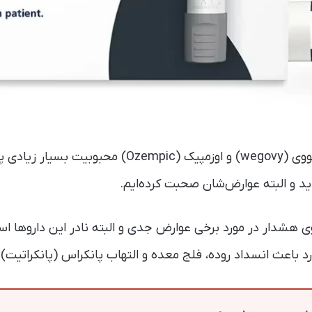
داروهای کاهش وزن ویگووی (wegovy) و اوزمپیک (Ozempic
ید و البته عوارض‌شان صحبت کرده‌ایم.
ی هشدار در مورد برخی عوارض جدی و البته نادر این داروها 
ارد باعث انسداد روده، فلج معده و التهاب پانکراس (پانکراتیت)