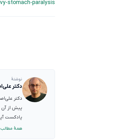
vy-stomach-paralysis/
نوشتهٔ
دکتر علی‌ا
پیش از آن ب
پادکست آپدی
همهٔ مطالب 