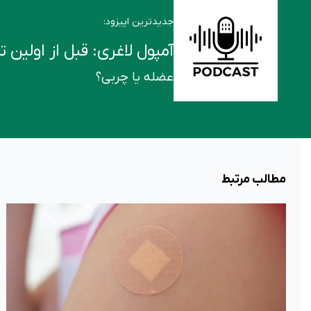
جدیدترین اپیزود:
آمپول لاغری: قبل از اولین تزریق این ۶ ن
عضله یا چربی؟
مطالب مرتبط