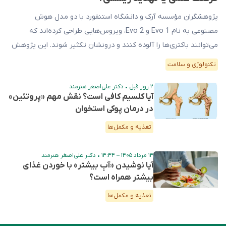
پژوهشگران مؤسسه آرک و دانشگاه استنفورد با دو مدل هوش
مصنوعی به نام ‎Evo 1‎ و ‎Evo 2‎، ویروس‌هایی طراحی کرده‌اند که
می‌توانند باکتری‌ها را آلوده کنند و درونشان تکثیر شوند. این پژوهش
در مجله ساینس منتشر شده است. این مدل‌ها به‌جای کتاب و
تکنولوژی و سلامت
وب‌سایت، با تریلیون‌ها واحد سازنده دی‌ان‌ای آموزش دیده‌اند. به زبان
ساده، […]
۲ روز قبل
•
دکتر علی‌اصغر هنرمند
آیا کلسیم کافی است؟ نقش مهم «پروتئین»
در درمان پوکی استخوان
تغذیه و مکمل‌ها
۱۴ مرداد ۱۴۰۵ – ۱۴:۴۴
•
دکتر علی‌اصغر هنرمند
آیا نوشیدن «آبِ بیشتر» با خوردن غذای
بیشتر همراه است؟
تغذیه و مکمل‌ها