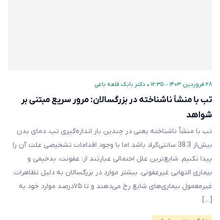
۲۸ فروردین ۱۴۰۳ – ۱۲:۳۵
•
دکتر بابک قلعه‌ باغی
تب با منشأ ناشناخته در بزرگسالان: مرور سریع مبتنی بر
شواهد
تب با منشأ ناشناخته یعنی در چندین بار اندازه‌گیری تب، دمای بدن
بیش‌از 38.3 سانتی‌گراد باشد اما با‌ وجود اقدامات تشخیصی علت آن را
پیدا نکنیم. شایع‌ترین علل احتمالی عبارتند از: عفونت، بدخیمی و
بیماری التهابی غیرعفونی. بیشتر موارد در بزرگسالان به دلیل تظاهرات
غیرمعمول بیماری‌های شایع رخ می‌دهند و تا ۷۵درصد موارد خود به
[…]