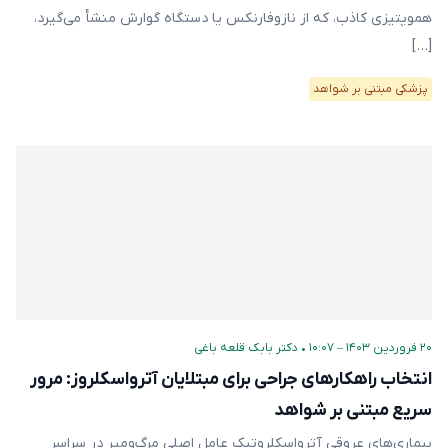
هموپتیزی کاذب، که از نازوفارنکس یا دستگاه گوارش منشأ می‌گیرد،
[…]
پزشکی مبتنی بر شواهد
۲۰ فروردین ۱۴۰۳ – ۱۰:۰۷
•
دکتر بابک قلعه‌ باغی
انتخاب راهکارهای جراحی برای مبتلایان آترواسکلروز: مرور
سریع مبتنی بر شواهد
بیماری‌های عروقی آترواسکلروتیک عامل اصلی مرگ‌و‌میر در سراسر