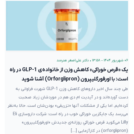
۰۶ شهریور ۱۴۰۴ – ۱۳:۵۸
•
دکتر علی‌اصغر هنرمند
یک «قرص خوراکی» کاهش وزن از خانواده‌ی GLP-1 در راه
است: با اورفورگلیپرون (Orforglipron) آشنا شوید
طی چند سال اخیر داروهای کاهش وزن GLP-1 شهرت فراوانی به
دست آورده‌اند و در آپدیت ام دی هم در موردشان زیاد صحبت
کرده‌ایم. اما یکی از مشکلات آنها «تزریقی» بودن‌شان است. حالا به‌نظر
می‌رسد یک جایگزین خوراکی خوب در راه است: شرکت داروسازی Eli
Lilly می‌گوید قرص خوراکیِ روزانه‌ی جدیدش «اورفورگلیپرون»
(orforglipron) در کارآزمایی […]