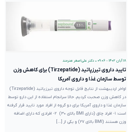
۱۸ آبان ۱۴۰۲ – ۰۹:۰۶
•
دکتر علی‌اصغر هنرمند
تایید داروی تیرزپاتید (Tirzepatide) برای کاهش وزن
توسط سازمان غذا و داروی آمریکا
اواخر اردیبهشت از نتایج قابل توجه داروی تیرزپاتید (Tirzepatide)
در کاهش وزن صحبت کردیم. حالا سرانجام استفاده از این دارو توسط
سازمان غذا و داروی آمریکا برای دو گروه از افراد مورد تایید قرار گرفته
است: ۱- افراد چاق (دارای BMI بالای ۳۰) ۲- افرادی که دارای اضافه
وزن هستند (BMI بالای ۲۷) و یکی از […]