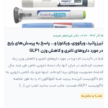
۰۵ آذر ۱۴۰۲ – ۱۰:۲۰
•
دکتر علی‌اصغر هنرمند
تیرزپاتید، ویگووی، ویکتوزا و… پاسخ به پرسش‌های رایج
در مورد داروهای لاغری و کاهش وزن GLP1
قبلا در «آپدیت ام دی» در مورد داروهای لاغری و کاهش وزن زیاد
صحبت کرده‌ایم. در میان آنها یک دسته دارویی خاص طی چند سال
گذشته محبوبیت ویژه‌ای پیدا کرده‌اند. اینها جزو یک کلاس دارویی به
نام «آگونیست گیرنده پپتید شبه گلوکاگون ۱» یا به طور خلاصه
«آگونیست GLP1» هستند. جالب است بدانید اغلب این […]
تغذیه و مکمل‌ها