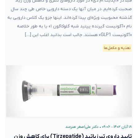
قبلا در «آپدیت ام دی» در مورد داروهای لاغری و کاهش وزن زیاد
صحبت کرده‌ایم. در میان آنها یک دسته دارویی خاص طی چند سال
گذشته محبوبیت ویژه‌ای پیدا کرده‌اند. اینها جزو یک کلاس دارویی به
نام «آگونیست گیرنده پپتید شبه گلوکاگون ۱» یا به طور خلاصه
«آگونیست GLP1» هستند. جالب است بدانید اغلب این […]
تغذیه و مکمل‌ها
۱۸ آبان ۱۴۰۲ – ۰۹:۰۶
•
دکتر علی‌اصغر هنرمند
تایید داروی تیرزپاتید (Tirzepatide) برای کاهش وزن