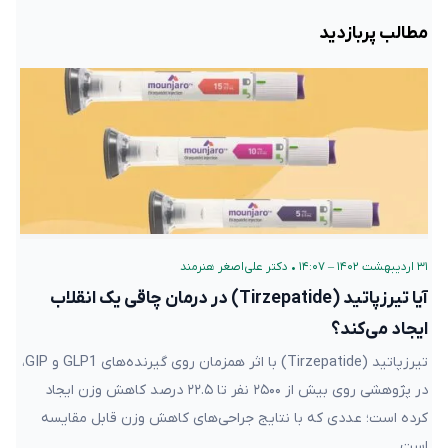
مطالب پربازدید
۳۱ اردیبهشت ۱۴۰۲ – ۱۴:۰۷
•
دکتر علی‌اصغر هنرمند
آیا تیرزپاتید (Tirzepatide) در درمان چاقی یک انقلاب
ایجاد می‌کند؟
تیرزپاتید (Tirzepatide) با اثر همزمان روی گیرنده‌های GLP1 و GIP،
در پژوهشی روی بیش از ۲۵۰۰ نفر تا ۲۲.۵ درصد کاهش وزن ایجاد
کرده است؛ عددی که با نتایج جراحی‌های کاهش وزن قابل مقایسه
است.