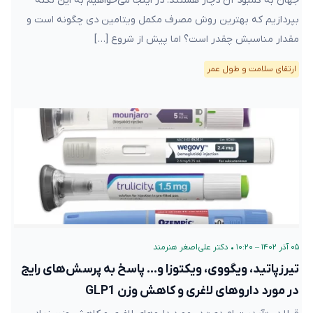
جهان به کمبود آن دچار هستند. در اینجا می‌خواهیم به این نکته
بپردازیم که بهترین روش مصرف مکمل ویتامین دی چگونه است و
مقدار مناسبش چقدر است؟ اما پیش از شروع […]
ارتقای سلامت و طول عمر
۰۵ آذر ۱۴۰۲ – ۱۰:۲۰
•
دکتر علی‌اصغر هنرمند
تیرزپاتید، ویگووی، ویکتوزا و… پاسخ به پرسش‌های رایج
در مورد داروهای لاغری و کاهش وزن GLP1