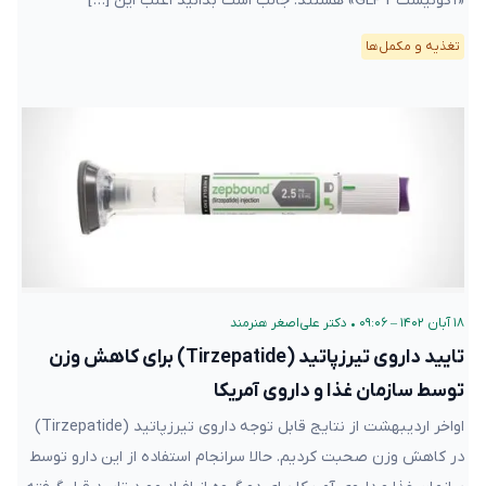
«آگونیست GLP1» هستند. جالب است بدانید اغلب این […]
تغذیه و مکمل‌ها
۱۸ آبان ۱۴۰۲ – ۰۹:۰۶
•
دکتر علی‌اصغر هنرمند
تایید داروی تیرزپاتید (Tirzepatide) برای کاهش وزن
توسط سازمان غذا و داروی آمریکا
اواخر اردیبهشت از نتایج قابل توجه داروی تیرزپاتید (Tirzepatide)
در کاهش وزن صحبت کردیم. حالا سرانجام استفاده از این دارو توسط