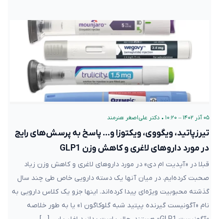
۰۵ آذر ۱۴۰۲ – ۱۰:۲۰
•
دکتر علی‌اصغر هنرمند
تیرزپاتید، ویگووی، ویکتوزا و… پاسخ به پرسش‌های رایج
در مورد داروهای لاغری و کاهش وزن GLP1
قبلا در «آپدیت ام دی» در مورد داروهای لاغری و کاهش وزن زیاد
صحبت کرده‌ایم. در میان آنها یک دسته دارویی خاص طی چند سال
گذشته محبوبیت ویژه‌ای پیدا کرده‌اند. اینها جزو یک کلاس دارویی به
نام «آگونیست گیرنده پپتید شبه گلوکاگون ۱» یا به طور خلاصه