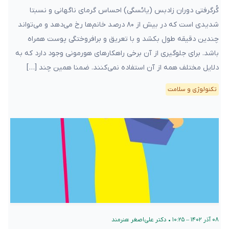
گُرگرفتی دوران زادبس (یائسگی) احساس گرمای ناگهانی و نسبتا
شدیدی است که در بیش از ۸۰ درصد خانم‌ها رخ می‌دهد و می‌تواند
چندین دقیقه طول بکشد و با تعریق و برافروختگی پوست همراه
باشد. برای جلوگیری از آن برخی راهکارهای هورمونی وجود دارد که به
دلایل مختلف همه از آن استفاده نمی‌کنند. ضمنا همین چند […]
تکنولوژی و سلامت
۰۸ آذر ۱۴۰۲ – ۱۰:۲۵
•
دکتر علی‌اصغر هنرمند