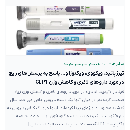
۰۵ آذر ۱۴۰۲ – ۱۰:۲۰
•
دکتر علی‌اصغر هنرمند
تیرزپاتید، ویگووی، ویکتوزا و… پاسخ به پرسش‌های رایج
در مورد داروهای لاغری و کاهش وزن GLP1
قبلا در «آپدیت ام دی» در مورد داروهای لاغری و کاهش وزن زیاد
صحبت کرده‌ایم. در میان آنها یک دسته دارویی خاص طی چند سال
گذشته محبوبیت ویژه‌ای پیدا کرده‌اند. اینها جزو یک کلاس دارویی به
نام «آگونیست گیرنده پپتید شبه گلوکاگون ۱» یا به طور خلاصه
«آگونیست GLP1» هستند. جالب است بدانید اغلب این […]