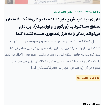
۲۷ خرداد ۱۴۰۲ – ۰۸:۰۲
•
دکتر حامد حاتمی
داروی نجات‌بخش یا نابودکننده دلخوشی‌ها؟ دانشمندانِ
محققِ سماگلوتاید (ویگووی و اوزمپیک): این دارو
می‌تواند زندگی را به طرز رقت‌آوری خسته کننده کند!
از سال ۲۰۰۵ که عرضه داروهای ozempic و wegovy در بازار شروع
شده، این داروها طرفداران بسیاری به خصوص در بین سلبریتی ها
پیدا کردند؛ به خاطر اینکه این داروها با داشتن هورمون GLP1 نه تنها
باعث کنترل قند، بلکه همچنین منجر به کاهش وزن می شوند و
علاوه بر آن (بر اساس اظهارات مصرف‌کنندگان […]
دارو‌ها و واکسن‌ها
مطالب داغ