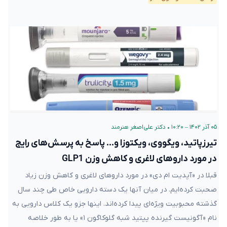
۰۵ آذر ۱۴۰۲ – ۱۰:۲۰
•
دکتر علی‌اصغر هنرمند
تیرزپاتید، ویگووی، ویکتوزا و… پاسخ به پرسش‌های رایج
در مورد داروهای لاغری و کاهش وزن GLP1
قبلا در «آپدیت ام دی» در مورد داروهای لاغری و کاهش وزن زیاد
صحبت کرده‌ایم. در میان آنها یک دسته دارویی خاص طی چند سال
گذشته محبوبیت ویژه‌ای پیدا کرده‌اند. اینها جزو یک کلاس دارویی به
نام «آگونیست گیرنده پپتید شبه گلوکاگون ۱» یا به طور خلاصه