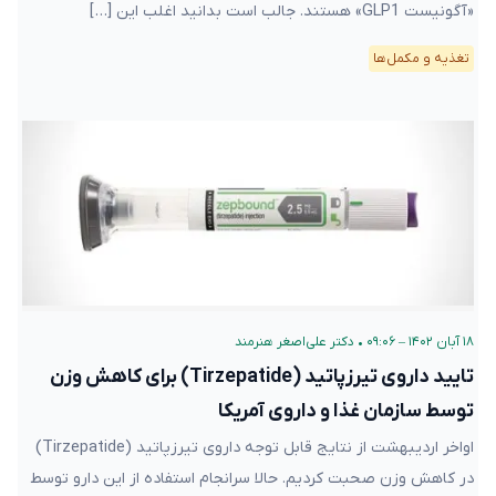
«آگونیست GLP1» هستند. جالب است بدانید اغلب این […]
تغذیه و مکمل‌ها
۱۸ آبان ۱۴۰۲ – ۰۹:۰۶
•
دکتر علی‌اصغر هنرمند
تایید داروی تیرزپاتید (Tirzepatide) برای کاهش وزن
توسط سازمان غذا و داروی آمریکا
اواخر اردیبهشت از نتایج قابل توجه داروی تیرزپاتید (Tirzepatide)
در کاهش وزن صحبت کردیم. حالا سرانجام استفاده از این دارو توسط