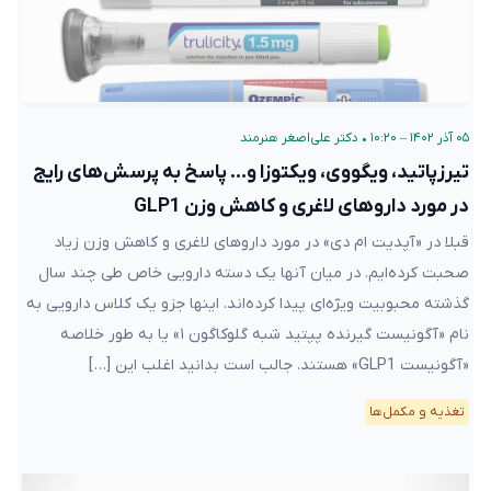
۰۵ آذر ۱۴۰۲ – ۱۰:۲۰
•
دکتر علی‌اصغر هنرمند
تیرزپاتید، ویگووی، ویکتوزا و… پاسخ به پرسش‌های رایج
در مورد داروهای لاغری و کاهش وزن GLP1
قبلا در «آپدیت ام دی» در مورد داروهای لاغری و کاهش وزن زیاد
صحبت کرده‌ایم. در میان آنها یک دسته دارویی خاص طی چند سال
گذشته محبوبیت ویژه‌ای پیدا کرده‌اند. اینها جزو یک کلاس دارویی به
نام «آگونیست گیرنده پپتید شبه گلوکاگون ۱» یا به طور خلاصه
«آگونیست GLP1» هستند. جالب است بدانید اغلب این […]
تغذیه و مکمل‌ها