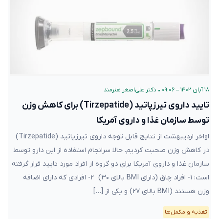
۱۸ آبان ۱۴۰۲ – ۰۹:۰۶
•
دکتر علی‌اصغر هنرمند
تایید داروی تیرزپاتید (Tirzepatide) برای کاهش وزن
توسط سازمان غذا و داروی آمریکا
اواخر اردیبهشت از نتایج قابل توجه داروی تیرزپاتید (Tirzepatide)
در کاهش وزن صحبت کردیم. حالا سرانجام استفاده از این دارو توسط
سازمان غذا و داروی آمریکا برای دو گروه از افراد مورد تایید قرار گرفته
است: ۱- افراد چاق (دارای BMI بالای ۳۰) ۲- افرادی که دارای اضافه
وزن هستند (BMI بالای ۲۷) و یکی از […]
تغذیه و مکمل‌ها